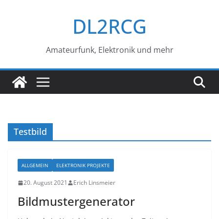
Zum
DL2RCG
Inhalt
springen
Amateurfunk, Elektronik und mehr
Testbild
ALLGEMEIN
ELEKTRONIK PROJEKTE
20. August 2021
Erich Linsmeier
Bildmustergenerator